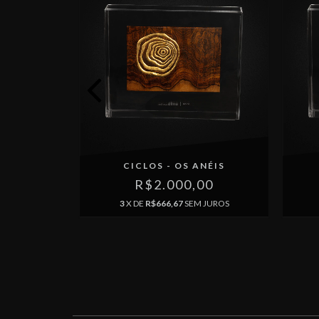
CICLOS - OS ANÉIS
R$2.000,00
T - RF
3
X DE
R$666,67
SEM JUROS
00
M JUROS