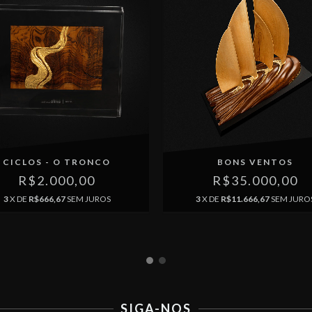
CICLOS - O TRONCO
BONS VENTOS
R$2.000,00
R$35.000,00
3
X DE
R$666,67
SEM JUROS
3
X DE
R$11.666,67
SEM JURO
SIGA-NOS