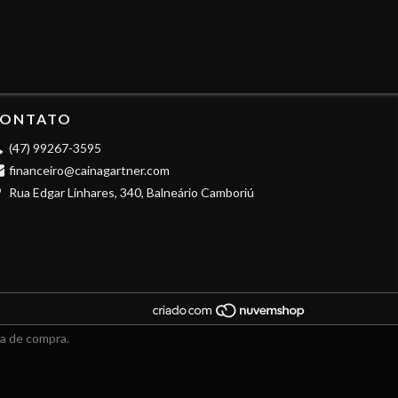
ONTATO
(47) 99267-3595
financeiro@cainagartner.com
Rua Edgar Linhares, 340, Balneário Camboriú
ia de compra.