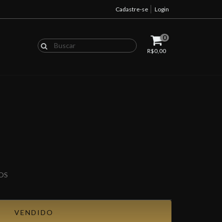
Cadastre-se
Login
0
R$0,00
0
OS