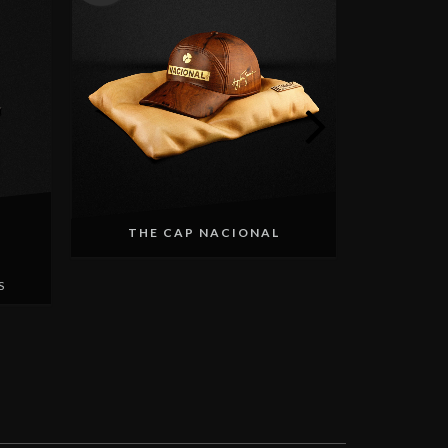
P
THE CAP NACIONAL
R
3
X DE
S