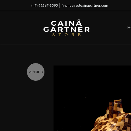
(47) 99267-3595
financeiro@cainagartner.com
H
VENDIDO