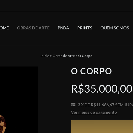
OME
OBRAS DE ARTE
PNDA
PRINTS
QUEM SOMOS
Início
>
Obras de Arte
>
O Corpo
O CORPO
R$35.000,0
3
X DE
R$11.666,67
SEM JUR
Ver meios de pagamento